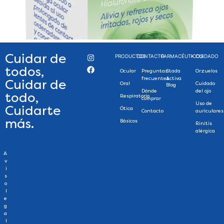
Cuidar de
PRODUCTOS
CONTACTO
FARMACÉUTICOS
+ CUIDADO
todos,
Ocular
Preguntas
Stada
Orzuelos
frecuentes
Activa
Cuidar de
Oral
Cuidado
Blog
Dónde
del ojo
todo,
Respiratorio
comprar
Uso de
Cuidarte
Ótica
Contacto
auriculares
más.
Básicos
Rinitis
alérgica
A
v
i
s
o
l
e
g
a
l