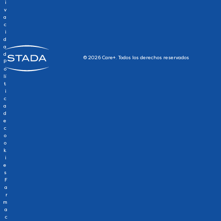
i
v
a
c
i
d
a
d
© 2026 Care+. Todos los derechos reservados
P
o
lí
t
i
c
a
d
e
c
o
o
k
i
e
s
F
a
r
m
a
c