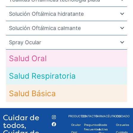
Solución Oftálmica hidratante
Solución Oftálmica calmante
Spray Ocular
Salud Oral
Salud Respiratoria
Salud Básica
Cuidar de
PRODUCTOS
CONTACTO
FARMACÉUTICOS
+ CUIDADO
todos,
Ocular
Preguntas
Stada
Orzuelos
frecuentes
Activa
Oral
Cuidado