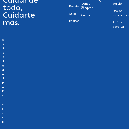
Cuidar de
Blog
Dónde
del ojo
todo,
Respiratorio
comprar
Uso de
Cuidarte
Ótica
Contacto
auriculares
más.
Básicos
Rinitis
alérgica
A
v
i
s
o
l
e
g
a
l
P
o
lí
t
i
c
a
d
e
p
r