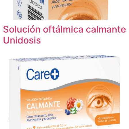
Solución oftálmica calmante
Unidosis