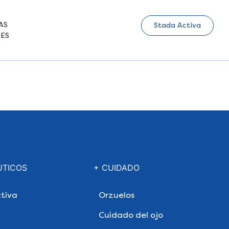
AS
Stada Activa
ES
UTICOS
+ CUIDADO
tiva
Orzuelos
Cuidado del ojo