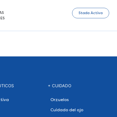
AS
Stada Activa
ES
UTICOS
+ CUIDADO
tiva
Orzuelos
Cuidado del ojo