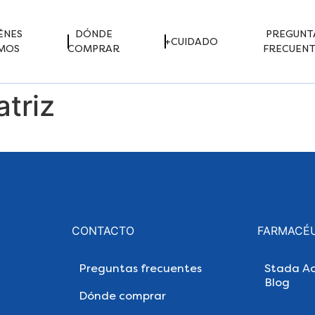
ÉNES
DÓNDE
PREGUNT
+CUIDADO
MOS
COMPRAR
FRECUENT
atriz
CONTACTO
FARMACÉ
Preguntas frecuentes
Stada Ac
Blog
Dónde comprar