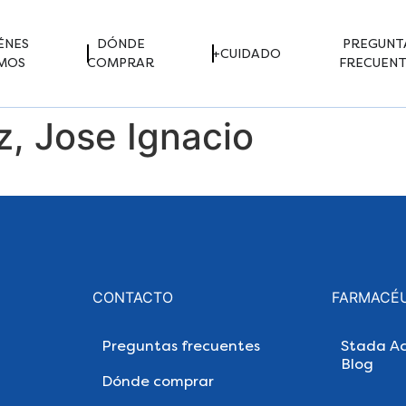
ÉNES
DÓNDE
PREGUNT
+CUIDADO
MOS
COMPRAR
FRECUENT
z, Jose Ignacio
CONTACTO
FARMACÉ
Preguntas frecuentes
Stada Ac
Blog
Dónde comprar