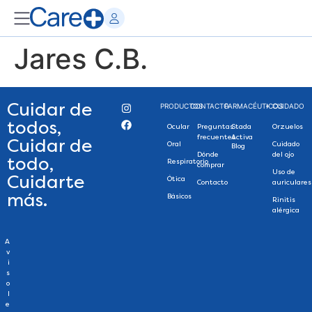
Jares C.B.
Cuidar de
PRODUCTOS
CONTACTO
FARMACÉUTICOS
+ CUIDADO
todos,
Ocular
Preguntas
Stada
Orzuelos
frecuentes
Activa
Cuidar de
Oral
Cuidado
Blog
Dónde
del ojo
todo,
Respiratorio
comprar
Uso de
Cuidarte
Ótica
Contacto
auriculares
más.
Básicos
Rinitis
alérgica
A
v
i
s
o
l
e