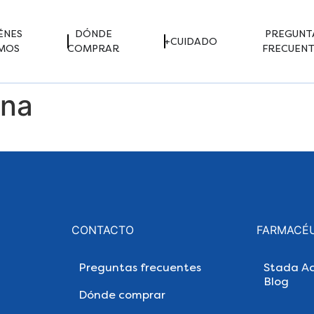
ÉNES
DÓNDE
PREGUNT
+CUIDADO
MOS
COMPRAR
FRECUENT
ina
CONTACTO
FARMACÉ
Preguntas frecuentes
Stada Ac
Blog
Dónde comprar