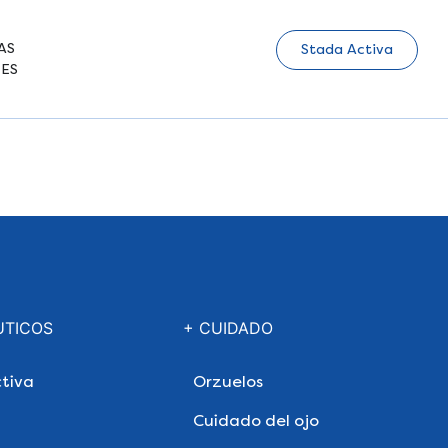
AS
Stada Activa
ES
UTICOS
+ CUIDADO
tiva
Orzuelos
Cuidado del ojo