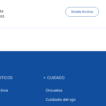
AS
Stada Activa
ES
UTICOS
+ CUIDADO
tiva
Orzuelos
Cuidado del ojo