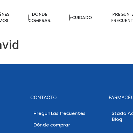
ÉNES
DÓNDE
PREGUNT
+CUIDADO
MOS
COMPRAR
FRECUENT
avid
CONTACTO
FARMACÉ
Preguntas frecuentes
Stada Ac
Blog
Dónde comprar