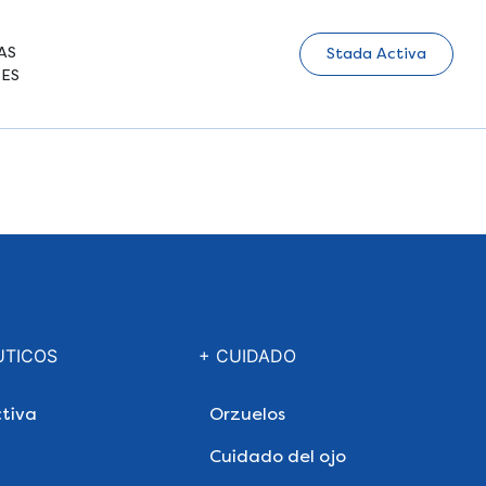
AS
Stada Activa
ES
UTICOS
+ CUIDADO
tiva
Orzuelos
Cuidado del ojo