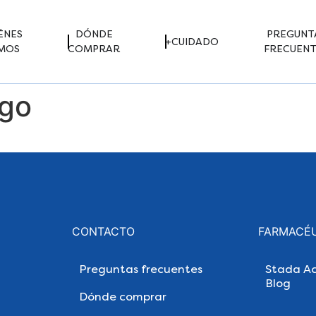
ÉNES
DÓNDE
PREGUNT
+CUIDADO
MOS
COMPRAR
FRECUENT
ego
CONTACTO
FARMACÉ
Preguntas frecuentes
Stada Ac
Blog
Dónde comprar