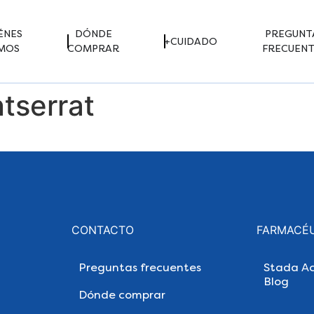
ÉNES
DÓNDE
PREGUNT
+CUIDADO
MOS
COMPRAR
FRECUENT
tserrat
CONTACTO
FARMACÉ
Preguntas frecuentes
Stada Ac
Blog
Dónde comprar