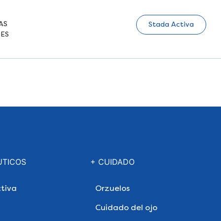
AS
Stada Activa
ES
UTICOS
+ CUIDADO
tiva
Orzuelos
Cuidado del ojo