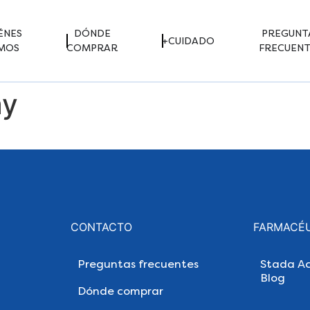
ÉNES
DÓNDE
PREGUNT
+CUIDADO
MOS
COMPRAR
FRECUENT
ay
CONTACTO
FARMACÉ
Preguntas frecuentes
Stada Ac
Blog
Dónde comprar