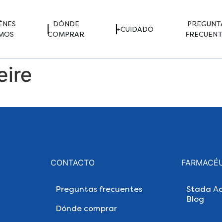
ÉNES
DÓNDE
PREGUNT
+CUIDADO
MOS
COMPRAR
FRECUENT
eire
CONTACTO
FARMACÉ
Preguntas frecuentes
Stada Ac
Blog
Dónde comprar