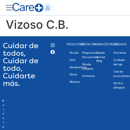
Vizoso C.B.
Cuidar de
PRODUCTOS
CONTACTO
FARMACÉUTICOS
+ CUIDADO
todos,
Ocular
Preguntas
Stada
Orzuelos
frecuentes
Activa
Cuidar de
Oral
Cuidado
Blog
Dónde
del ojo
todo,
Respiratorio
comprar
Uso de
Cuidarte
Ótica
Contacto
auriculares
más.
Básicos
Rinitis
alérgica
A
v
i
s
o
l
e