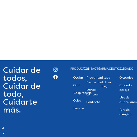
Cuidar de
PRODUCTOS
CONTACTO
FARMACÉUTICOS
+ CUIDADO
todos,
Ocular
Preguntas
Stada
Orzuelos
frecuentes
Activa
Cuidar de
Oral
Cuidado
Blog
Dónde
del ojo
todo,
Respiratorio
comprar
Uso de
Cuidarte
Ótica
Contacto
auriculares
más.
Básicos
Rinitis
alérgica
A
v